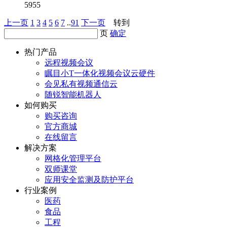
5955
上一页
1
3
4
5
6
7
..
91
下一页
转到
页
确定
热门产品
远程视频会议
瞩目小T一体化视频会议云硬件
会见私有视频通信云
随锐智能机器人
如何购买
购买咨询
官方商城
在线留言
解决方案
网格化管理平台
双师课堂
应用安全监测及防护平台
行业案例
医药
食品
工程